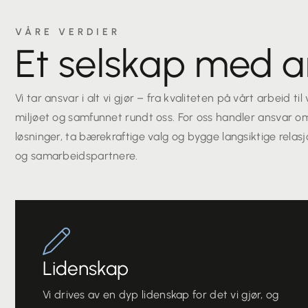
VÅRE VERDIER
Et selskap med a
Vi tar ansvar i alt vi gjør – fra kvaliteten på vårt arbeid ti
miljøet og samfunnet rundt oss. For oss handler ansvar om 
løsninger, ta bærekraftige valg og bygge langsiktige rela
og samarbeidspartnere.
Lidenskap
Vi drives av en dyp lidenskap for det vi gjør, og