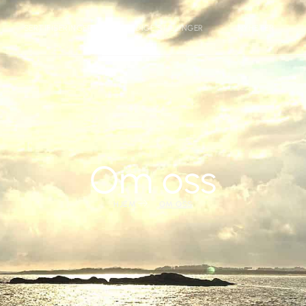
SERTIFISERINGER
LEDIGE STILLINGER
NYHETER
Om oss
HJEM
OM OSS