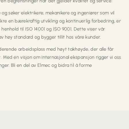
ten begrensninger når det gjelder kvalitet og service.
 og søker elektrikere, mekanikere og ingeniører som vil
kre en bærekraftig utvikling og kontinuerlig forbedring, er
 i henhold til ISO 14001 og ISO 9001. Dette viser vår
d av høy standard og bygger tillit hos våre kunder.
derende arbeidsplass med høyt takhøyde, der alle får
st. Med en visjon om internasjonal ekspansjon rigger vi oss
ger. Bli en del av Elmec og bidra til å forme