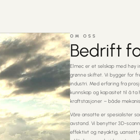
OM OSS
Bedrift f
Elmec er et selskap med høy in
grønne skiftet. Vi bygger for 
industri. Med erfaring fra pros
kunnskap og kapasitet til å ta 
kraftstasjoner – både mekanisk
Våre ansatte er spesialister s
avstand. Vi benytter 3D-scan
effektivt og nøyaktig, uansett