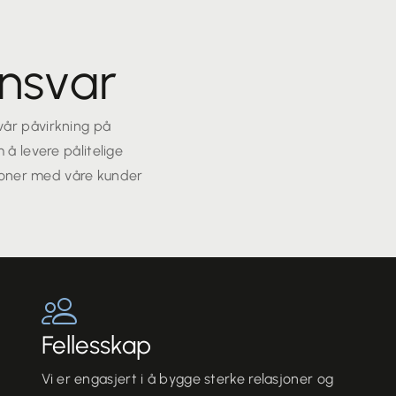
nsvar
l vår påvirkning på
å levere pålitelige
sjoner med våre kunder
Fellesskap
Vi er engasjert i å bygge sterke relasjoner og