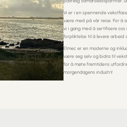
pålitelig samarbeidspartner, u
Vi er i en spennende vekstfase
være med på vår reise. For å si
vi i gang med å sertifisere oss
forpliktelse til å levere arbei
Elmec er en moderne og inklu
være seg selv og bidra til vek
for å møte fremtidens utfordrin
morgendagens industri!